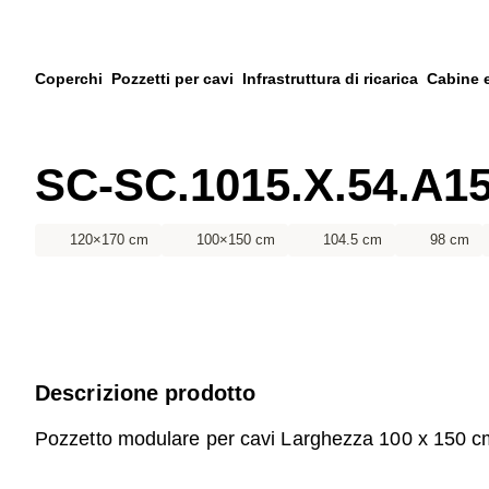
Vai al contenuto principale
Vai alla ricerca
Vai al tuo account
Coperchi
Pozzetti per cavi
Infrastruttura di ricarica
Cabine 
Vai al piè di pagina
SC-SC.1015.X.54.A15
120×170 cm
100×150 cm
104.5 cm
98 cm
Descrizione prodotto
Pozzetto modulare per cavi Larghezza 100 x 150 c