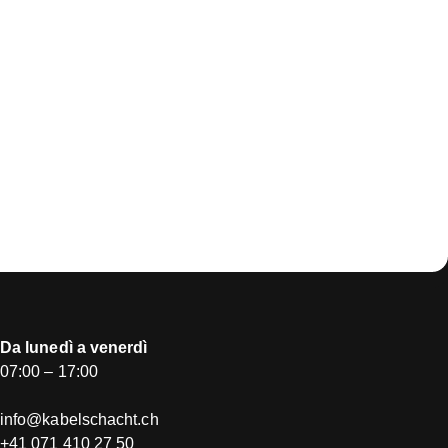
Da lunedì a venerdì
07:00 – 17:00
info@kabelschacht.ch
+41 071 410 27 50