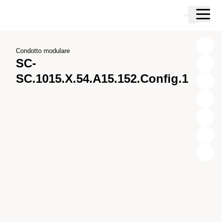
Vai al contenuto principale
Carrello
Vai alla ricerca
Vai al tuo account
Vai al piè di pagina
Condotto modulare
SC-
SC.1015.X.54.A15.152.Config.1
X
Y
Z