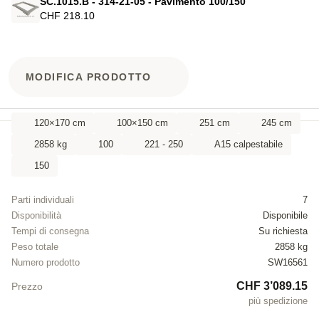
SC.1015.B - 314-21-05 - Pavimento 100/150
CHF 218.10
MODIFICA PRODOTTO
120×170 cm
100×150 cm
251 cm
245 cm
2858 kg
100
221 - 250
A15 calpestabile
150
Parti individuali
7
Disponibilità
Disponibile
Tempi di consegna
Su richiesta
Peso totale
2858 kg
Numero prodotto
SW16561
CHF 3’089.15
Prezzo
più spedizione