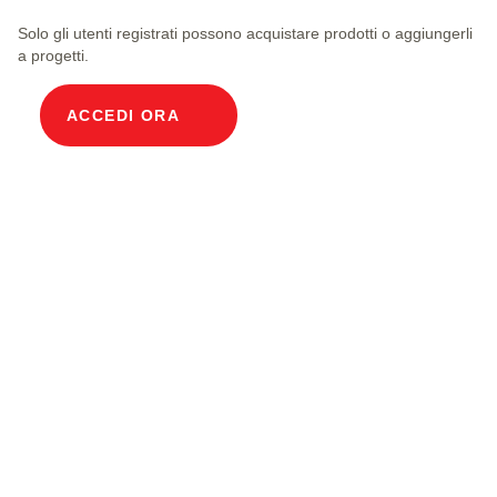
Solo gli utenti registrati possono acquistare prodotti o aggiungerli
a progetti.
ACCEDI ORA
Descrizione prodotto
Pozzetto modulare per cavi Larghezza interna
100 x 150 cm Profondità 245 cm Copertura in
calcestruzzo Larghezza interna 100 e lunghezza
interna 150 cm, classe di carico A15 con 6
coperchi in calcestruzzo, 2 incl. staffe di supporto