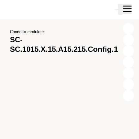
Vai al contenuto principale
Carrello
Vai alla ricerca
Vai al tuo account
Vai al piè di pagina
Condotto modulare
SC-
SC.1015.X.15.A15.215.Config.1
X
Y
Z