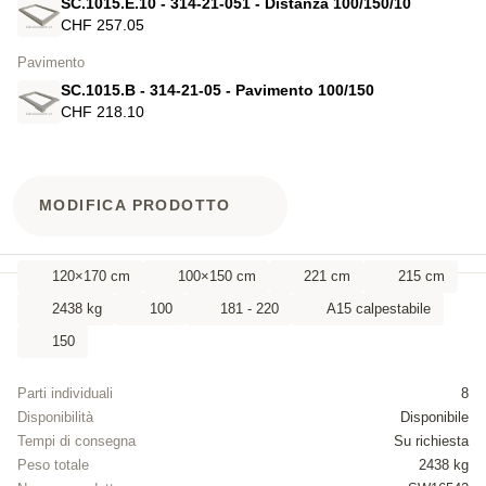
SC.1015.E.10 - 314-21-051 - Distanza 100/150/10
CHF 257.05
Pavimento
SC.1015.B - 314-21-05 - Pavimento 100/150
CHF 218.10
MODIFICA PRODOTTO
120×170 cm
100×150 cm
221 cm
215 cm
2438 kg
100
181 - 220
A15 calpestabile
150
Parti individuali
8
Disponibilità
Disponibile
Tempi di consegna
Su richiesta
Peso totale
2438 kg