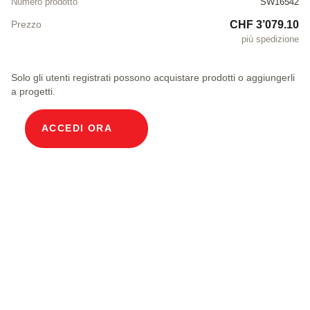
Numero prodotto
SW16542
CHF 3’079.10
Prezzo
più spedizione
Solo gli utenti registrati possono acquistare prodotti o aggiungerli
a progetti.
ACCEDI ORA
Descrizione prodotto
Pozzetto modulare per cavi Larghezza interna
100 x 150 cm Profondità 215 cm Copertura in