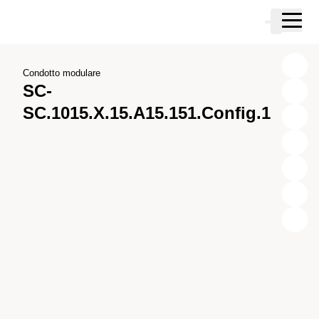
Vai al contenuto principale
Carrello
Vai alla ricerca
Vai al tuo account
Vai al piè di pagina
Condotto modulare
SC-
SC.1015.X.15.A15.151.Config.1
X
Y
Z