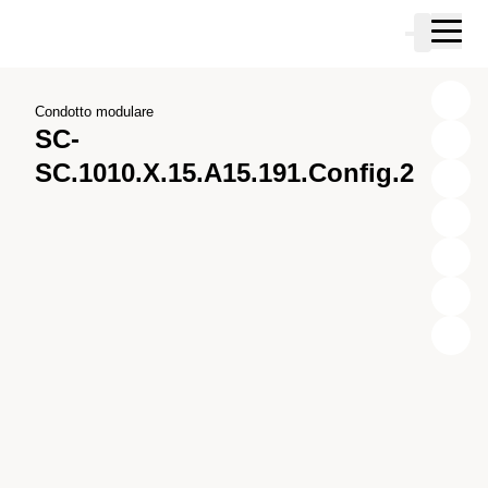
Vai al contenuto principale
Carrello
Vai alla ricerca
Vai al tuo account
Vai al piè di pagina
Condotto modulare
SC-
SC.1010.X.15.A15.191.Config.2
X
Y
Z