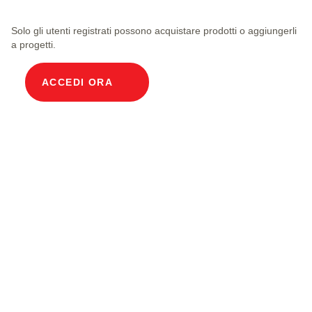
Solo gli utenti registrati possono acquistare prodotti o aggiungerli
a progetti.
ACCEDI ORA
Descrizione prodotto
Canalina portacavi modulare Distanze di
illuminazione 100 x 100 cm Profondità 191 cm
Beton Abdeckung Breite im Licht 100 und Länge
im Licht 100 cm, Belastungsklasse A15 mit 4