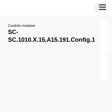
Vai al contenuto principale
Carrello
Vai alla ricerca
Vai al tuo account
Vai al piè di pagina
Condotto modulare
SC-
SC.1010.X.15.A15.191.Config.1
X
Y
Z