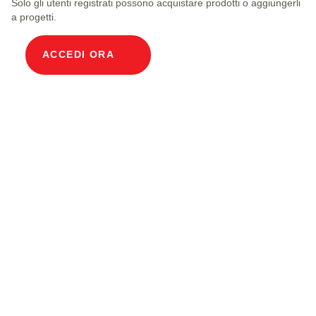
Solo gli utenti registrati possono acquistare prodotti o aggiungerli
a progetti.
ACCEDI ORA
Descrizione prodotto
Pozzetto modulare per cavi Dimensioni interne
100 x 100 cm Profondità 186 cm Cornice di
copertura A15 calpestabile per pozzetto
modulare Dimensioni interne 100x100 cm,
esterne 120x120 cm