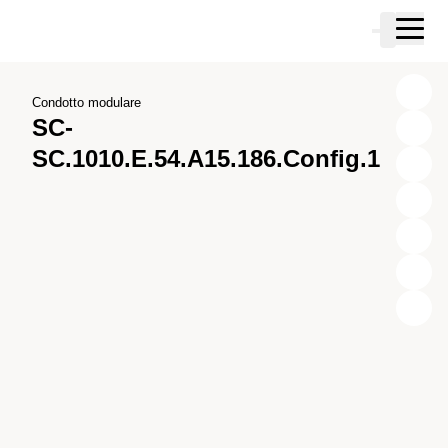
Vai al contenuto principale
Carrello
Vai alla ricerca
Vai al tuo account
Vai al piè di pagina
Condotto modulare
SC-
SC.1010.E.54.A15.186.Config.1
X
Y
Z