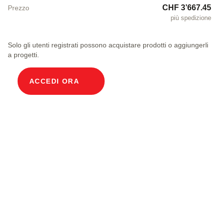
CHF 3’667.45
Prezzo
più spedizione
Solo gli utenti registrati possono acquistare prodotti o aggiungerli
a progetti.
ACCEDI ORA
Descrizione prodotto
Pozzetto modulare per cavi Larghezza interna 80
x 200 cm Profondità 234 cm Copertura in
calcestruzzo Larghezza interna 80 e lunghezza