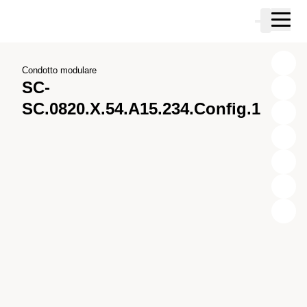
Vai al contenuto principale
Carrello
Vai alla ricerca
Vai al tuo account
Vai al piè di pagina
Condotto modulare
SC-
SC.0820.X.54.A15.234.Config.1
X
Y
Z