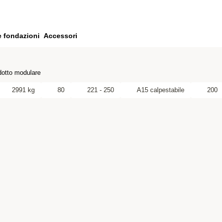
e fondazioni
Accessori
otto modulare
2991 kg
80
221 - 250
A15 calpestabile
200