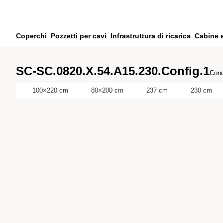
Vai al contenuto principale
Vai alla ricerca
Vai al tuo account
Coperchi
Pozzetti per cavi
Infrastruttura di ricarica
Cabine 
Vai al piè di pagina
SC-SC.0820.X.54.A15.230.Config.1
Cond
100×220 cm
80×200 cm
237 cm
230 cm