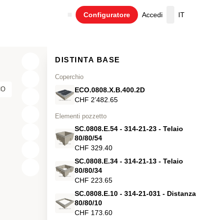
Configuratore
Accedi
IT
Carrello
DISTINTA BASE
Coperchio
CO
ECO.0808.X.B.400.2D
CHF 2’482.65
Elementi pozzetto
SC.0808.E.54 - 314-21-23 - Telaio
80/80/54
CHF 329.40
SC.0808.E.34 - 314-21-13 - Telaio
X
80/80/34
CHF 223.65
Y
SC.0808.E.10 - 314-21-031 - Distanza
80/80/10
Z
CHF 173.60