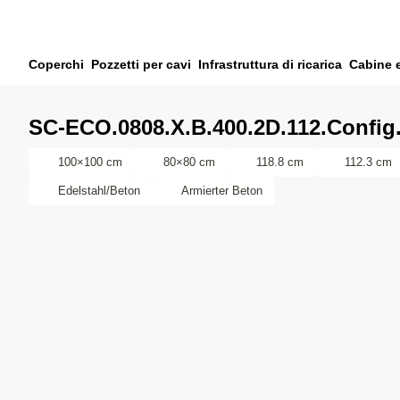
Vai al contenuto principale
Vai alla ricerca
Vai al tuo account
Coperchi
Pozzetti per cavi
Infrastruttura di ricarica
Cabine 
Vai al piè di pagina
SC-ECO.0808.X.B.400.2D.112.Config
100×100 cm
80×80 cm
118.8 cm
112.3 cm
Edelstahl/Beton
Armierter Beton