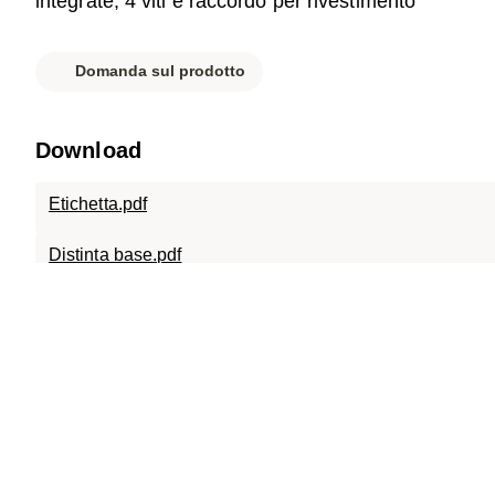
integrate, 4 viti e raccordo per rivestimento
Domanda sul prodotto
Download
Etichetta.pdf
Distinta base.pdf
Scheda tecnica.pdf
SC-A15.0808.X.15.120.pdf
SC-A15.0808.120.pdf
SC-ECO.0808.120.D400.pdf