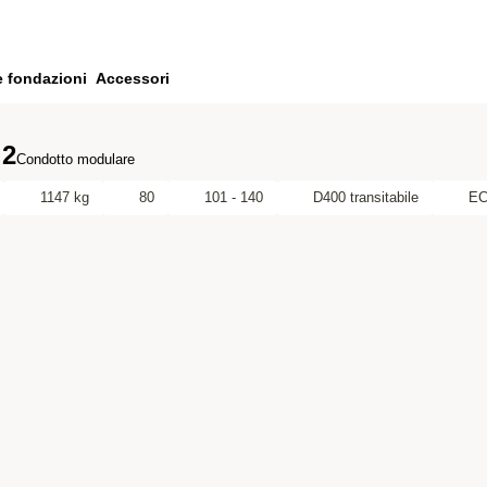
e fondazioni
Accessori
.2
Condotto modulare
1147 kg
80
101 - 140
D400 transitabile
E