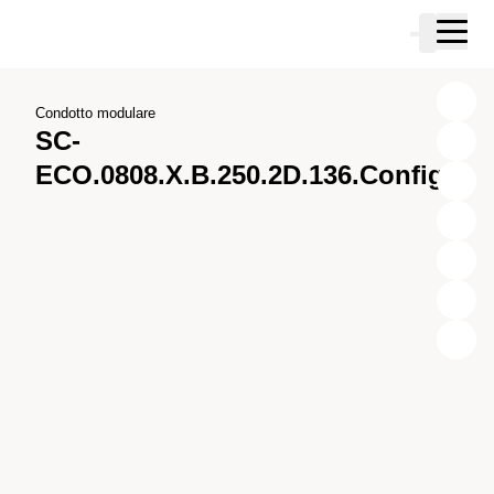
Vai al contenuto principale
Carrello
Vai alla ricerca
Vai al tuo account
Vai al piè di pagina
Condotto modulare
SC-
ECO.0808.X.B.250.2D.136.Config.1
X
Y
Z