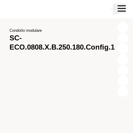
Vai al contenuto principale
Carrello
Vai alla ricerca
Vai al tuo account
Vai al piè di pagina
Condotto modulare
SC-
ECO.0808.X.B.250.180.Config.1
X
Y
Z