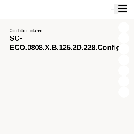
Vai al contenuto principale
Carrello
Vai alla ricerca
Vai al tuo account
Vai al piè di pagina
Condotto modulare
SC-
ECO.0808.X.B.125.2D.228.Config.1
X
Y
Z