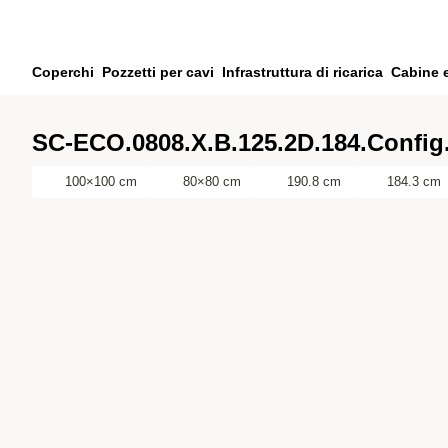
Vai al contenuto principale
Vai alla ricerca
Vai al tuo account
Coperchi
Pozzetti per cavi
Infrastruttura di ricarica
Cabine 
Vai al piè di pagina
SC-ECO.0808.X.B.125.2D.184.Config
100×100 cm
80×80 cm
190.8 cm
184.3 cm