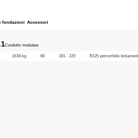
e fondazioni
Accessori
.1
Condotto modulare
1639 kg
80
181 - 220
B125 percorribile lentamen