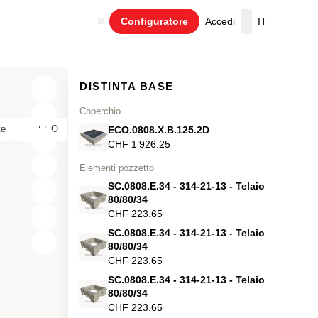
Configuratore
Accedi
IT
Carrello
DISTINTA BASE
Coperchio
te
ECO
ECO.0808.X.B.125.2D
CHF 1’926.25
Elementi pozzetto
SC.0808.E.34 - 314-21-13 - Telaio
80/80/34
CHF 223.65
SC.0808.E.34 - 314-21-13 - Telaio
X
80/80/34
CHF 223.65
Y
SC.0808.E.34 - 314-21-13 - Telaio
80/80/34
Z
CHF 223.65