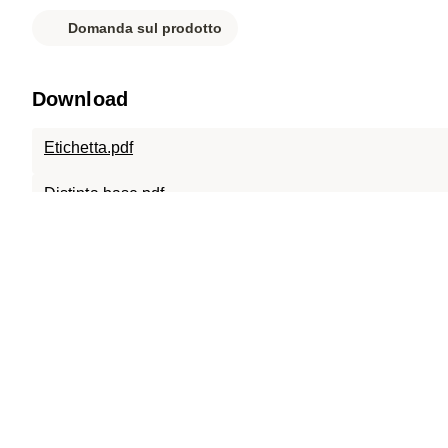
Domanda sul prodotto
Download
Etichetta.pdf
Distinta base.pdf
Scheda tecnica.pdf
SC-A15.0808.X.15.120.pdf
SC-A15.0808.120.pdf
SC-ECO.0808.120.D400.pdf
019-079 ECO.0808.X.B.125.2D.dxf