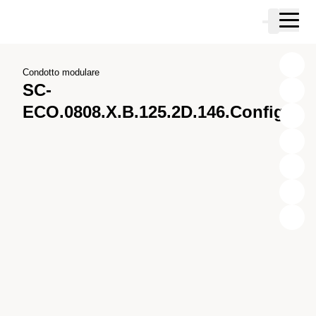
Vai al contenuto principale
Carrello
Vai alla ricerca
Vai al tuo account
Vai al piè di pagina
Condotto modulare
SC-
ECO.0808.X.B.125.2D.146.Config.2
X
Y
Z