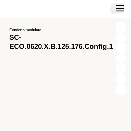
Vai al contenuto principale
Carrello
Vai alla ricerca
Vai al tuo account
Vai al piè di pagina
Condotto modulare
SC-
ECO.0620.X.B.125.176.Config.1
X
Y
Z