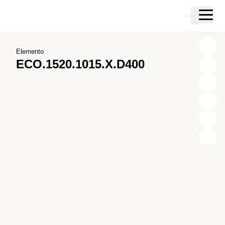
Vai al contenuto principale
Carrello
Vai alla ricerca
Vai al tuo account
Vai al piè di pagina
Elemento
ECO.1520.1015.X.D400
X
Y
Z