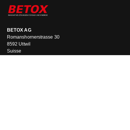
BETOX AG
Romanshornerstrasse 30
8592 Uttwil
Suisse
Entrepôt principal
Kreuzlingerstrasse 71a
8590 Romanshorn
Suisse
Lundi à vendredi
07h00 – 17h00
info@kabelschacht.ch
+41 071 410 27 50