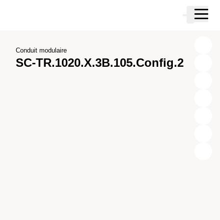
Passer au contenu principal
Panier
Passer à la recherche
Passer à votre compte
Passer au pied de page
Conduit modulaire
SC-TR.1020.X.3B.105.Config.2
X
Y
Z