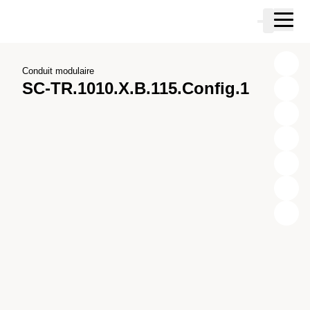
Passer au contenu principal
Panier
Passer à la recherche
Passer à votre compte
Passer au pied de page
Conduit modulaire
SC-TR.1010.X.B.115.Config.1
X
Y
Z