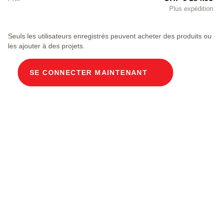
Plus expédition
Seuls les utilisateurs enregistrés peuvent acheter des produits ou
les ajouter à des projets.
SE CONNECTER MAINTENANT
Description du produit
Gaine de câbles modulaire, dimensions
intérieures 100 x 250 cm, profondeur 239 cm,
recouvrement en béton, largeur intérieure 100 cm