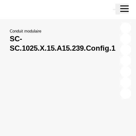
Passer au contenu principal
Panier
Passer à la recherche
Passer à votre compte
Passer au pied de page
Conduit modulaire
SC-
SC.1025.X.15.A15.239.Config.1
X
Y
Z