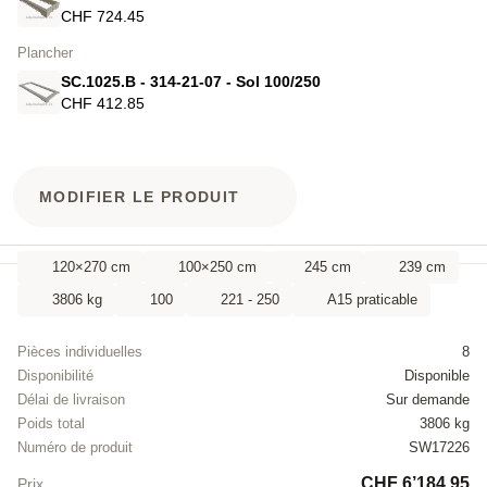
CHF 724.45
Plancher
SC.1025.B - 314-21-07 - Sol 100/250
CHF 412.85
MODIFIER LE PRODUIT
120×270 cm
100×250 cm
245 cm
239 cm
3806 kg
100
221 - 250
A15 praticable
Pièces individuelles
8
Disponibilité
Disponible
Délai de livraison
Sur demande
Poids total
3806 kg
Numéro de produit
SW17226
CHF 6’184.95
Prix