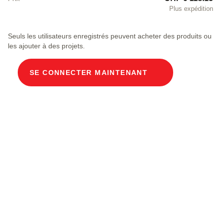
Plus expédition
Seuls les utilisateurs enregistrés peuvent acheter des produits ou
les ajouter à des projets.
SE CONNECTER MAINTENANT
Description du produit
Gaine de câbles modulaire, dimensions
intérieures 100 x 250 cm, profondeur 235 cm,
recouvrement en béton, largeur intérieure 100 cm