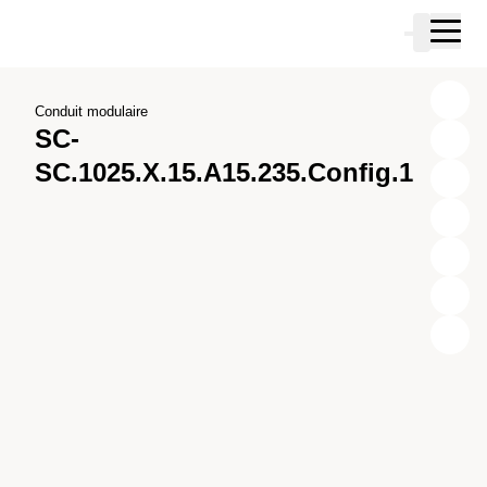
Passer au contenu principal
Panier
Passer à la recherche
Passer à votre compte
Passer au pied de page
Conduit modulaire
SC-
SC.1025.X.15.A15.235.Config.1
X
Y
Z