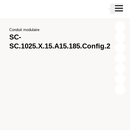
Passer au contenu principal
Panier
Passer à la recherche
Passer à votre compte
Passer au pied de page
Conduit modulaire
SC-
SC.1025.X.15.A15.185.Config.2
X
Y
Z