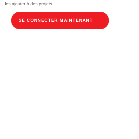
les ajouter à des projets.
SE CONNECTER MAINTENANT
Description du produit
Gaine de câbles modulaire Dimensions
intérieures 100 x 250 cm Profondeur 185 cm
Couvercle en béton Largeur intérieure 100 et
longueur intérieure 250 cm, classe de charge
A15 avec 10 couvercles en béton, 2 avec étriers
de support extractibles en acier chromé