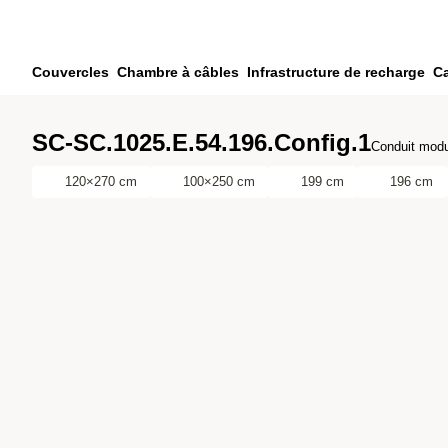
Passer au contenu principal
Passer à la recherche
Passer à votre compte
Couvercles
Chambre à câbles
Infrastructure de recharge
Ca
Passer au pied de page
SC-SC.1025.E.54.196.Config.1
Conduit modu
120×270 cm
100×250 cm
199 cm
196 cm