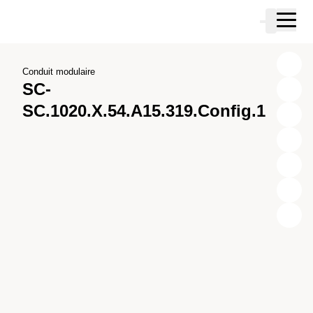
Passer au contenu principal
Panier
Passer à la recherche
Passer à votre compte
Passer au pied de page
Conduit modulaire
SC-
SC.1020.X.54.A15.319.Config.1
X
Y
Z