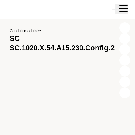
Passer au contenu principal
Panier
Passer à la recherche
Passer à votre compte
Passer au pied de page
Conduit modulaire
SC-
SC.1020.X.54.A15.230.Config.2
X
Y
Z