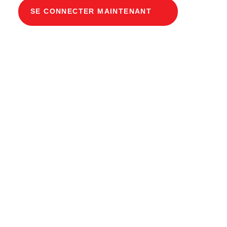
SE CONNECTER MAINTENANT
Description du produit
Gaine modulaire pour câbles Dimensions
intérieures 100 x 200 cm Profondeur 230 cm
Couverture en béton Largeur intérieure 100 et
longueur intérieure 200 cm, classe de charge
A15 avec 8 couvercles en béton, 2 supports
extractibles en acier chromé inclus