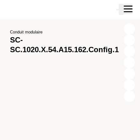
Passer au contenu principal
Panier
Passer à la recherche
Passer à votre compte
Passer au pied de page
Conduit modulaire
SC-
SC.1020.X.54.A15.162.Config.1
X
Y
Z