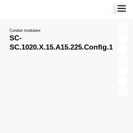
Passer au contenu principal
Panier
Passer à la recherche
Passer à votre compte
Passer au pied de page
Conduit modulaire
SC-
SC.1020.X.15.A15.225.Config.1
X
Y
Z