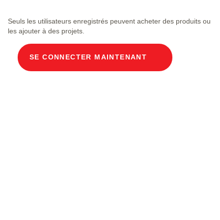
Seuls les utilisateurs enregistrés peuvent acheter des produits ou
les ajouter à des projets.
SE CONNECTER MAINTENANT
Description du produit
Gaine technique modulaire Dimensions
intérieures 100 x 200 cm Profondeur 225 cm
Couvercle en béton Largeur intérieure 100 et
longueur intérieure 200 cm, classe de charge