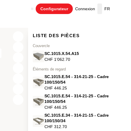
Configurateur
Connexion
FR
Panier
LISTE DES PIÈCES
Couvercle
SC.1015.X.54.A15
CHF 1’062.70
Éléments de regard
SC.1015.E.54 - 314-21-25 - Cadre
100/150/54
CHF 446.25
SC.1015.E.54 - 314-21-25 - Cadre
X
100/150/54
CHF 446.25
Y
SC.1015.E.34 - 314-21-15 - Cadre
100/150/34
Z
CHF 312.70