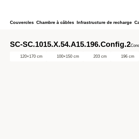
Passer au contenu principal
Passer à la recherche
Passer à votre compte
Couvercles
Chambre à câbles
Infrastructure de recharge
Ca
Passer au pied de page
SC-SC.1015.X.54.A15.196.Config.2
Cond
120×170 cm
100×150 cm
203 cm
196 cm