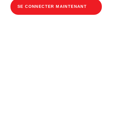
SE CONNECTER MAINTENANT
Description du produit
Gaine technique modulaire Dimensions
intérieures 100 x 150 cm Profondeur 167 cm
Couvercle en béton Largeur intérieure 100 et
longueur intérieure 150 cm, classe de charge
A15 avec 6 couvercles en béton, 2 avec étriers
de support extractibles en acier chromé