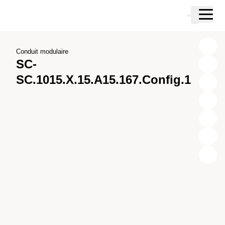
Passer au contenu principal
Panier
Passer à la recherche
Passer à votre compte
Passer au pied de page
Conduit modulaire
SC-
SC.1015.X.15.A15.167.Config.1
X
Y
Z