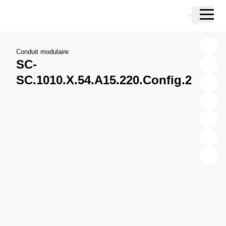
Passer au contenu principal
Panier
Passer à la recherche
Passer à votre compte
Passer au pied de page
Conduit modulaire
SC-
SC.1010.X.54.A15.220.Config.2
X
Y
Z