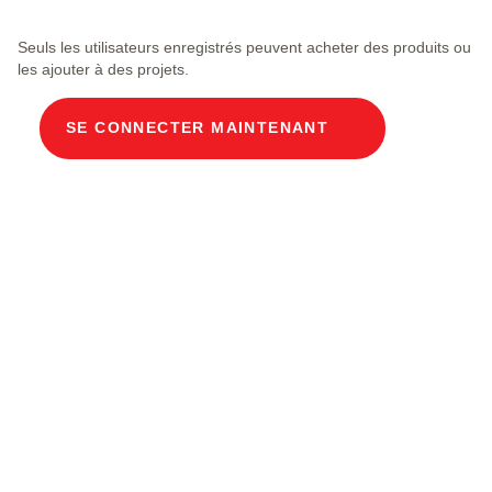
Seuls les utilisateurs enregistrés peuvent acheter des produits ou
les ajouter à des projets.
SE CONNECTER MAINTENANT
Description du produit
Gaine de câbles modulaire Dimensions
intérieures 100 x 100 cm Profondeur 220 cm
Couvercle en béton Largeur intérieure 100 et
longueur intérieure 100 cm, dimensions