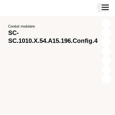
Passer au contenu principal
Panier
Passer à la recherche
Passer à votre compte
Passer au pied de page
Conduit modulaire
SC-
SC.1010.X.54.A15.196.Config.4
X
Y
Z