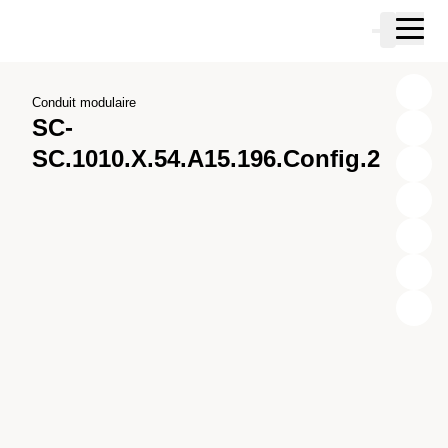
Passer au contenu principal
Panier
Passer à la recherche
Passer à votre compte
Passer au pied de page
Conduit modulaire
SC-
SC.1010.X.54.A15.196.Config.2
X
Y
Z