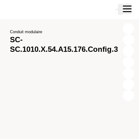
Passer au contenu principal
Panier
Passer à la recherche
Passer à votre compte
Passer au pied de page
Conduit modulaire
SC-
SC.1010.X.54.A15.176.Config.3
X
Y
Z