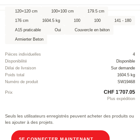
120×120 cm
100×100 cm
179.5 cm
176 cm
1604.5 kg
100
100
141 - 180
A15 praticable
Oui
Couvercle en béton
Armierter Beton
Pièces individuelles
4
Disponibilité
Disponible
Délai de livraison
Sur demande
Poids total
1604.5 kg
Numéro de produit
SW19468
CHF 1’707.05
Prix
Plus expédition
Seuls les utilisateurs enregistrés peuvent acheter des produits ou
les ajouter à des projets.
SE CONNECTER MAINTENANT