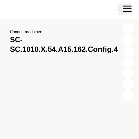
Passer au contenu principal
Panier
Passer à la recherche
Passer à votre compte
Passer au pied de page
Conduit modulaire
SC-
SC.1010.X.54.A15.162.Config.4
X
Y
Z