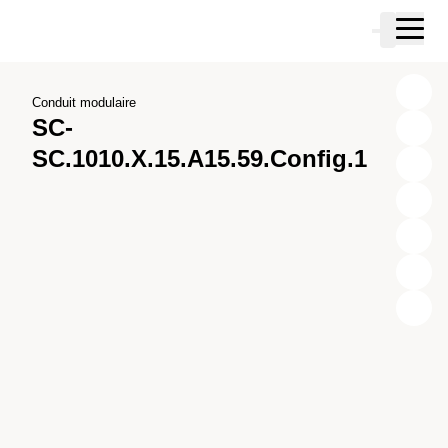
Passer au contenu principal
Panier
Passer à la recherche
Passer à votre compte
Passer au pied de page
Conduit modulaire
SC-
SC.1010.X.15.A15.59.Config.1
X
Y
Z