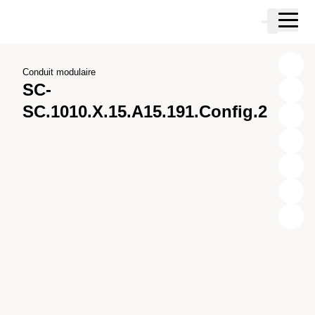
Passer au contenu principal
Panier
Passer à la recherche
Passer à votre compte
Passer au pied de page
Conduit modulaire
SC-
SC.1010.X.15.A15.191.Config.2
X
Y
Z