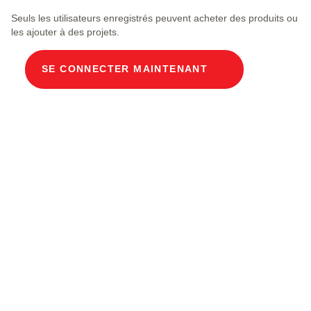
Seuls les utilisateurs enregistrés peuvent acheter des produits ou
les ajouter à des projets.
SE CONNECTER MAINTENANT
Description du produit
Goulotte modulaire Largeurs de lumière 100 x
100 cm Profondeur 191 cm Beton Abdeckung
Breite im Licht 100 und Länge im Licht 100 cm,
Belastungsklasse A15 mit 4 Betondeckel, 1 inkl.
herausziehbare Tragbügel aus Chromstahl