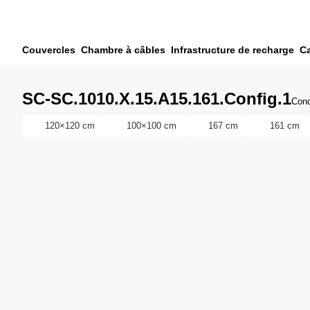
Passer au contenu principal
Passer à la recherche
Passer à votre compte
Couvercles
Chambre à câbles
Infrastructure de recharge
Ca
Passer au pied de page
SC-SC.1010.X.15.A15.161.Config.1
Cond
120×120 cm
100×100 cm
167 cm
161 cm