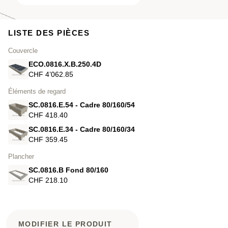
LISTE DES PIÈCES
Couvercle
ECO.0816.X.B.250.4D
CHF 4’062.85
Éléments de regard
SC.0816.E.54 - Cadre 80/160/54
CHF 418.40
SC.0816.E.34 - Cadre 80/160/34
CHF 359.45
Plancher
SC.0816.B Fond 80/160
CHF 218.10
MODIFIER LE PRODUIT