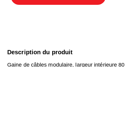
Description du produit
Gaine de câbles modulaire, largeur intérieure 80
x 160 cm, profondeur 102,3 cm, couvercle ECO,
largeur intérieure 80 cm et longueur intérieure
160 cm, classe de charge C250, en acier chromé
V2A, 4 couvercles avec roulettes intégrées,
fixation à 4 vis et raccordement au revêtement.
Question sur le produit