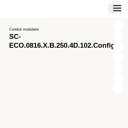
Passer au contenu principal
Panier
Passer à la recherche
Passer à votre compte
Passer au pied de page
Conduit modulaire
SC-
ECO.0816.X.B.250.4D.102.Config.1
X
Y
Z