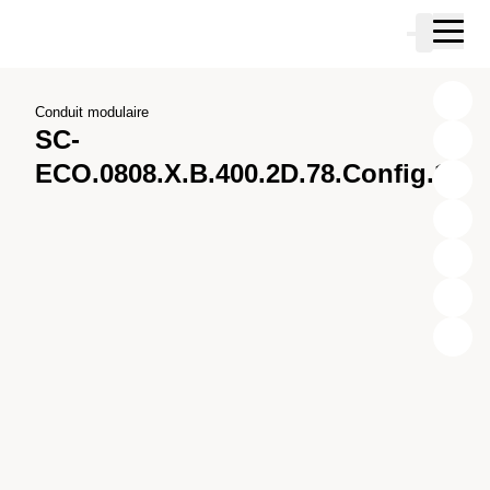
Passer au contenu principal
Panier
Passer à la recherche
Passer à votre compte
Passer au pied de page
Conduit modulaire
SC-
ECO.0808.X.B.400.2D.78.Config.1
X
Y
Z