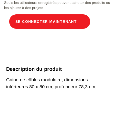
Seuls les utilisateurs enregistrés peuvent acheter des produits ou
les ajouter à des projets.
SE CONNECTER MAINTENANT
Description du produit
Gaine de câbles modulaire, dimensions
intérieures 80 x 80 cm, profondeur 78,3 cm,
couvercle ECO, largeur intérieure 80 cm et
longueur intérieure 80 cm, classe de charge
D400, 2 couvercles en acier chromé V2A avec
roulettes intégrées, fixation par 4 vis et