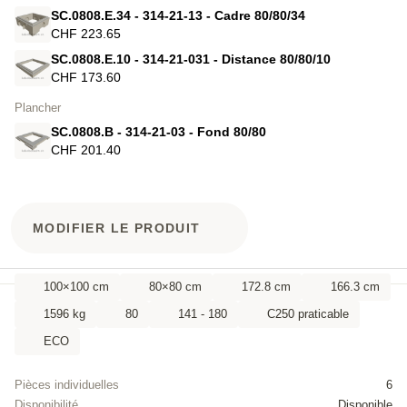
SC.0808.E.34 - 314-21-13 - Cadre 80/80/34
CHF 223.65
SC.0808.E.10 - 314-21-031 - Distance 80/80/10
CHF 173.60
Plancher
SC.0808.B - 314-21-03 - Fond 80/80
CHF 201.40
MODIFIER LE PRODUIT
100×100 cm
80×80 cm
172.8 cm
166.3 cm
1596 kg
80
141 - 180
C250 praticable
ECO
Pièces individuelles
6
Disponibilité
Disponible