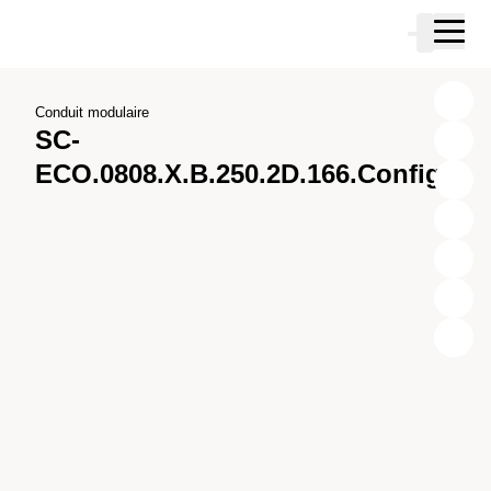
Passer au contenu principal
Panier
Passer à la recherche
Passer à votre compte
Passer au pied de page
Conduit modulaire
SC-
ECO.0808.X.B.250.2D.166.Config.1
X
Y
Z