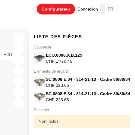
Configurateur
Connexion
FR
Panier
LISTE DES PIÈCES
Couvercle
ECO
ECO.0808.X.B.125
CHF 1’770.45
Éléments de regard
SC.0808.E.34 - 314-21-13 - Cadre 80/80/34
CHF 223.65
SC.0808.E.34 - 314-21-13 - Cadre 80/80/34
CHF 223.65
X
Plancher
Y
Non inclus
Z