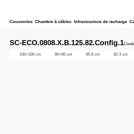
Passer au contenu principal
Passer à la recherche
Passer à votre compte
Couvercles
Chambre à câbles
Infrastructure de recharge
Ca
Passer au pied de page
SC-ECO.0808.X.B.125.82.Config.1
Condu
100×100 cm
80×80 cm
85.8 cm
82.3 cm