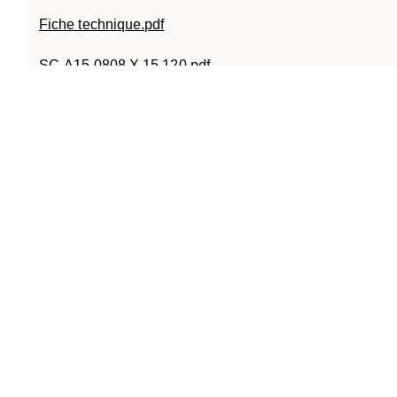
Fiche technique.pdf
SC-A15.0808.X.15.120.pdf
SC-A15.0808.120.pdf
SC-ECO.0808.120.D400.pdf
019-079 ECO.0808.X.B.125.2D.dxf
SC-TR.0808.120.pdf
Bedienungsanleitung ECO_DE.pdf
SC-ECO.0808.120.pdf
019-079 ECO.0808.X.B.125.2D.pdf
Einbauanweisungen BETOX Produkte_DE.pdf