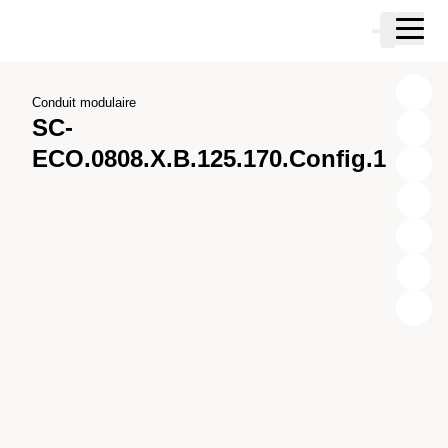
Passer au contenu principal
Panier
Passer à la recherche
Passer à votre compte
Passer au pied de page
Conduit modulaire
SC-
ECO.0808.X.B.125.170.Config.1
X
Y
Z