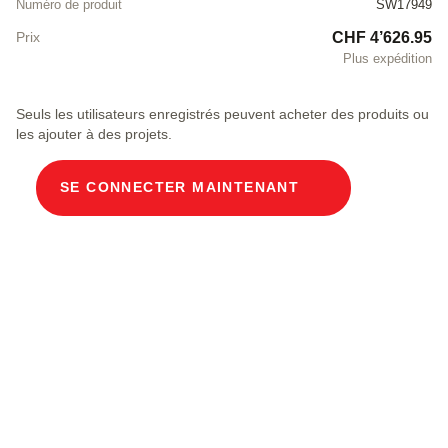
Numéro de produit
SW17949
CHF 4’626.95
Prix
Plus expédition
Seuls les utilisateurs enregistrés peuvent acheter des produits ou
les ajouter à des projets.
SE CONNECTER MAINTENANT
Description du produit
Gaine technique modulaire Largeur intérieure 60
x 200 cm Profondeur 180,3 cm Couverture ECO