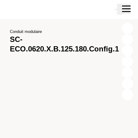
Passer au contenu principal
Panier
Passer à la recherche
Passer à votre compte
Passer au pied de page
Conduit modulaire
SC-
ECO.0620.X.B.125.180.Config.1
X
Y
Z