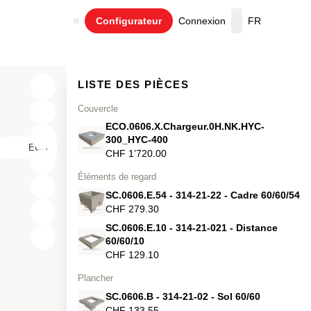
Configurateur
Connexion
FR
Panier
LISTE DES PIÈCES
Couvercle
ECO.0606.X.Chargeur.0H.NK.HYC-
300_HYC-400
ECO
CHF 1’720.00
Éléments de regard
SC.0606.E.54 - 314-21-22 - Cadre 60/60/54
CHF 279.30
SC.0606.E.10 - 314-21-021 - Distance
X
60/60/10
CHF 129.10
Y
Plancher
Z
SC.0606.B - 314-21-02 - Sol 60/60
CHF 133.55