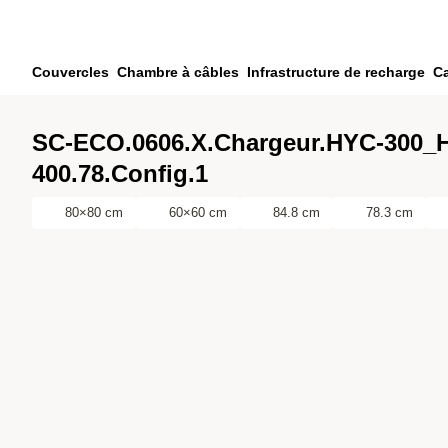
Passer au contenu principal
Passer à la recherche
Passer à votre compte
Couvercles
Chambre à câbles
Infrastructure de recharge
Ca
Passer au pied de page
SC-ECO.0606.X.Chargeur.HYC-300_
400.78.Config.1
80×80 cm
60×60 cm
84.8 cm
78.3 cm