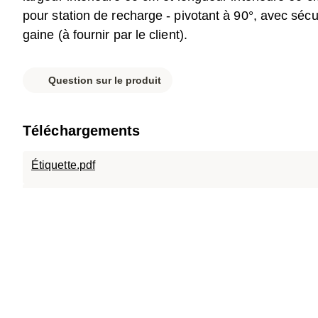
pour station de recharge - pivotant à 90°, avec sécu
gaine (à fournir par le client).
Question sur le produit
Téléchargements
Étiquette.pdf
Liste des pièces.pdf
Fiche technique.pdf
Anleitung Einbau Charger mit Nivellierung_V1.pdf
U60_Schacht_begehbar_A15_58.pdf