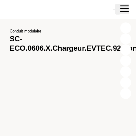
Passer au contenu principal
Panier
Passer à la recherche
Passer à votre compte
Passer au pied de page
Conduit modulaire
SC-
ECO.0606.X.Chargeur.EVTEC.92.Con
X
Y
Z